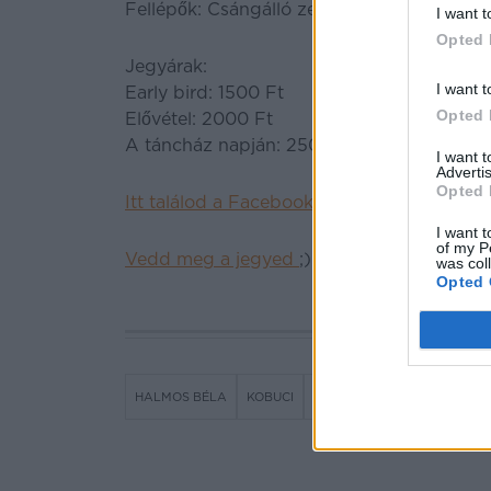
Fellépők: Csángálló zenekar, Tokos zeneka
I want t
Opted 
Jegyárak:
Early bird: 1500 Ft
I want t
Elővétel: 2000 Ft
Opted 
A táncház napján: 2500 Ft
I want 
Advertis
Opted 
Itt találod a Facebook eseményt!
I want t
of my P
Vedd meg a jegyed
;)
was col
Opted 
HALMOS BÉLA
KOBUCI
TÁNCHÁZ