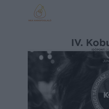
IV. Kob
IDŐPONT:
20