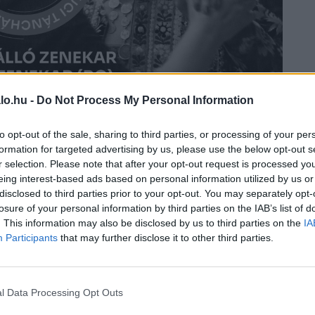
lo.hu -
Do Not Process My Personal Information
to opt-out of the sale, sharing to third parties, or processing of your per
formation for targeted advertising by us, please use the below opt-out s
r selection. Please note that after your opt-out request is processed y
eing interest-based ads based on personal information utilized by us or
disclosed to third parties prior to your opt-out. You may separately opt-
n évben, úgy idén is minden második csütörtökön
losure of your personal information by third parties on the IAB’s list of
rán, vagy későn, párban, vagy pár nélkül,
. This information may also be disclosed by us to third parties on the
IA
denkié.
Participants
that may further disclose it to other third parties.
mbaton van a táncház! Június 27-én, az Óbudai
ombaton perdülünk-fordulunk.
l Data Processing Opt Outs