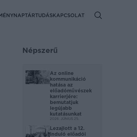
MÉNYNAPTÁR
TUDÁS
KAPCSOLAT
Népszerű
Az online
kommunikáció
hatása az
előadóművészek
karrierjére:
bemutatjuk
legújabb
kutatásunkat
2026. JÚNIUS 25.
Lezajlott a 12.
Induló előadói