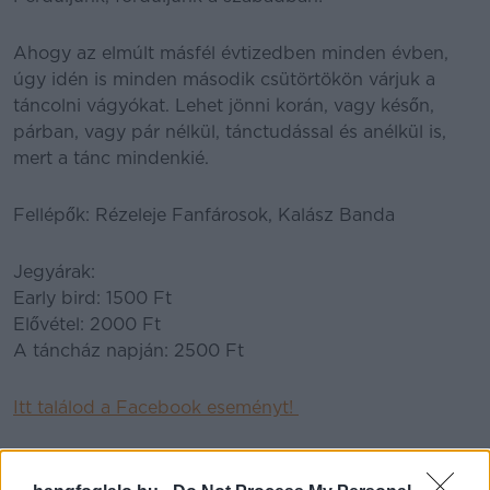
Ahogy az elmúlt másfél évtizedben minden évben,
úgy idén is minden második csütörtökön várjuk a
táncolni vágyókat. Lehet jönni korán, vagy későn,
párban, vagy pár nélkül, tánctudással és anélkül is,
mert a tánc mindenkié.
Fellépők: Rézeleje Fanfárosok, Kalász Banda
Jegyárak:
Early bird: 1500 Ft
Elővétel: 2000 Ft
A táncház napján: 2500 Ft
Itt találod a Facebook eseményt!
Vedd meg a jegyed
;)