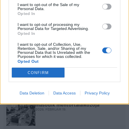
I want to opt-out of the Sale of my
Personal Data.
Az online kommunikáció hatása az
Opted In
előadóművészek karrierjére:
bemutatjuk legújabb kutatásunkat
I want to opt-out of processing my
2026. JÚNIUS 25.
Personal Data for Targeted Advertising.
Opted In
Lezajlott a 12. Induló előadói évad
harmadik mentortalálkozója
I want to opt-out of Collection, Use,
2026. MÁJUS 13.
Retention, Sale, and/or Sharing of my
Personal Data that Is Unrelated with the
Purposes for which it was collected.
NKA Hangfoglaló támogatott
Opted Out
előadóinak megjelenései, koncertjei
2026. ÁPRILIS 8.
CONFIRM
Megjelentek az NKA Hangfoglaló
pályázati eredményei
2026. MÁRCIUS 4.
Data Deletion
Data Access
Privacy Policy
Lezajlott a 12. Induló előadói évad
második mentortalálkozója
2026. FEBRUÁR 19.