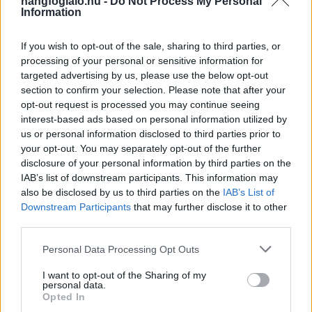
hangfoglalo.hu -
Do Not Process My Personal
Information
If you wish to opt-out of the sale, sharing to third parties, or
processing of your personal or sensitive information for
targeted advertising by us, please use the below opt-out
section to confirm your selection. Please note that after your
opt-out request is processed you may continue seeing
HALMOS BÉLA
KOBUCI
TÁNCHÁZ
interest-based ads based on personal information utilized by
Következő esemény
us or personal information disclosed to third parties prior to
JÚNIUS
11.
your opt-out. You may separately opt-out of the further
disclosure of your personal information by third parties on the
19:00-23:00
IAB’s list of downstream participants. This information may
III. Kobuci Táncház
also be disclosed by us to third parties on the
IAB’s List of
Downstream Participants
that may further disclose it to other
HALMOS BÉLA
KOBUCI
TÁNCHÁZ
third parties.
BŐVEBBEN
Personal Data Processing Opt Outs
I want to opt-out of the Sharing of my
Népszerű
personal data.
Opted In