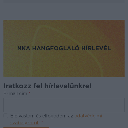
Iratkozz fel hírlevelünkre!
E-mail cím
*
Elolvastam és elfogadom az
adatvédelmi
szabályzatot
.
*